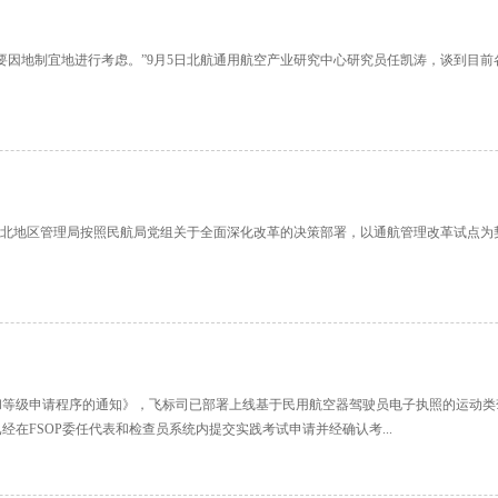
要因地制宜地进行考虑。”9月5日北航通用航空产业研究中心研究员任凯涛，谈到目
北地区管理局按照民航局党组关于全面深化改革的决策部署，以通航管理改革试点为契机，
和等级申请程序的通知》，飞标司已部署上线基于民用航空器驾驶员电子执照的运动类驾
已经在FSOP委任代表和检查员系统内提交实践考试申请并经确认考...