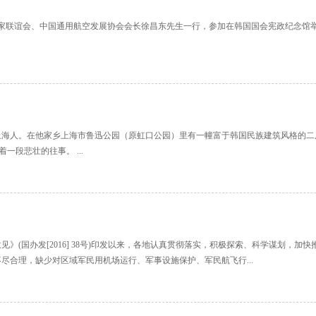
企业家联谊会、中国通用航空发展协会会长徐昌东先生一行，参加在韩国国会宪政纪念馆
海人。在他家乡上海市鲁迅公园（原虹口公园）里有一幢富于韩国民族建筑风格的二层亭
段悲壮的往事。 ...
(国办发[2016] 38号)印发以来，各地认真贯彻落实，积极探索、科学谋划，加
尽合理，缺少对区域军民用机场运行、军事设施保护、军民航飞行...