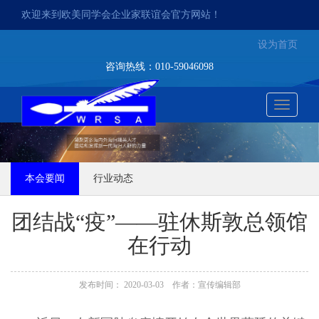
欢迎来到欧美同学会企业家联谊会官方网站！
设为首页
咨询热线：010-59046098
切
换
本会要闻
行业动态
导
航
团结战“疫”——驻休斯敦总领馆
在行动
发布时间： 2020-03-03 作者：宣传编辑部